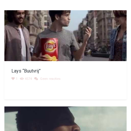
Lays “Buutvrij”
1
4574
Geen reacties