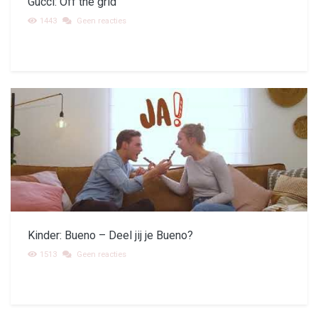
Gucci: Off the grid
1443
Geen reacties
Kinder: Bueno – Deel jij je Bueno?
1513
Geen reacties