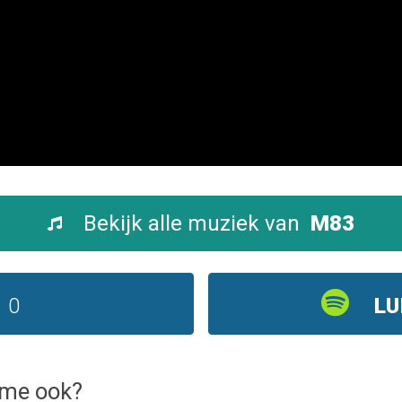
Bekijk alle muziek van
M83
0
LU
ame ook?