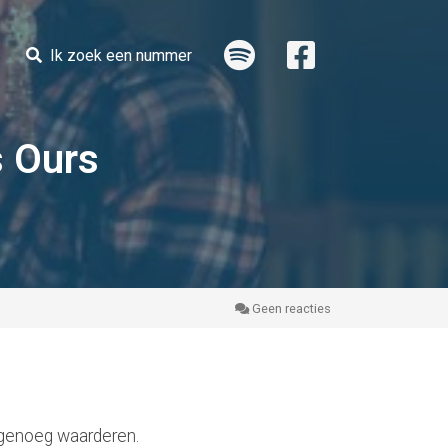
Ik zoek een nummer
s Ours
Geen reacties
 genoeg waarderen.