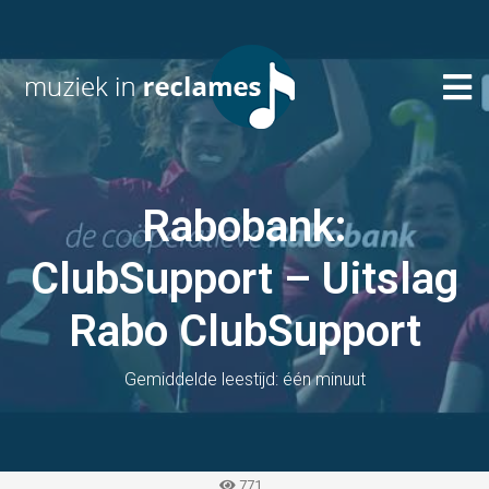
Rabobank:
ClubSupport – Uitslag
Rabo ClubSupport
Gemiddelde leestijd: één minuut
771