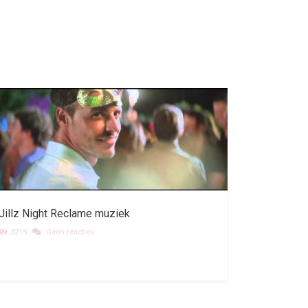
Jillz Night Reclame muziek
3215
Geen reacties