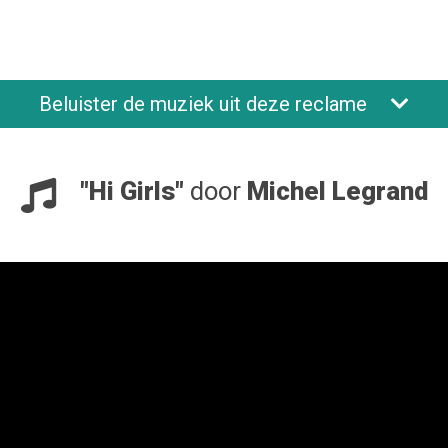
Beluister de muziek uit deze reclame
"Hi Girls"
door
Michel Legrand