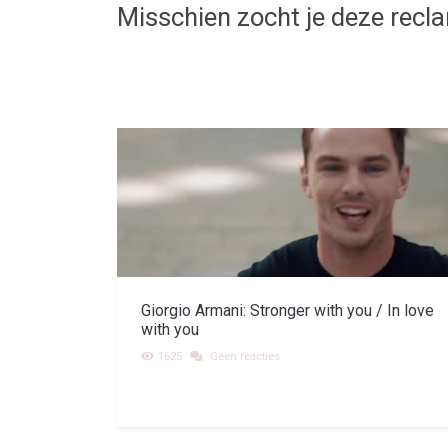
Misschien zocht je deze recl
Giorgio Armani: Stronger with you / In love
with you
1625
Geen reacties