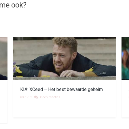
ame ook?
KIA: XCeed – Het best bewaarde geheim
1702
Geen reacties