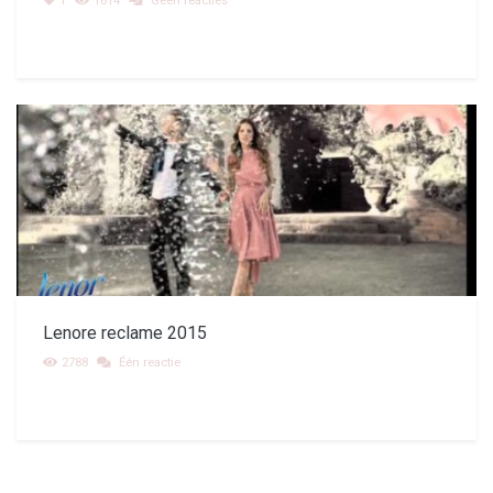
1
1814
Geen reacties
Lenore reclame 2015
2788
Één reactie